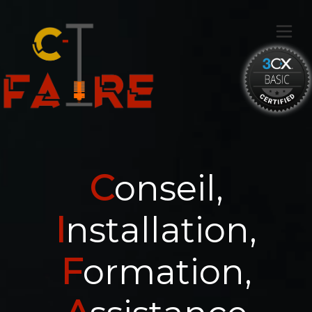
C
onseil,
I
nstallation,
F
ormation,