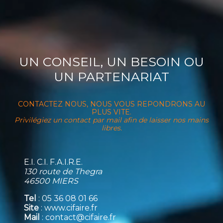
UN CONSEIL, UN BESOIN OU
UN PARTENARIAT
CONTACTEZ NOUS, NOUS VOUS REPONDRONS AU
PLUS VITE.
Privilégiez un contact par mail afin de laisser nos mains
libres.
E.I. C.I. F.A.I.R.E.
130 route de Thegra
46500 MIERS
Tel
: 05 36 08 01 66
Site
: www.cifaire.fr
Mail
: contact@cifaire.fr