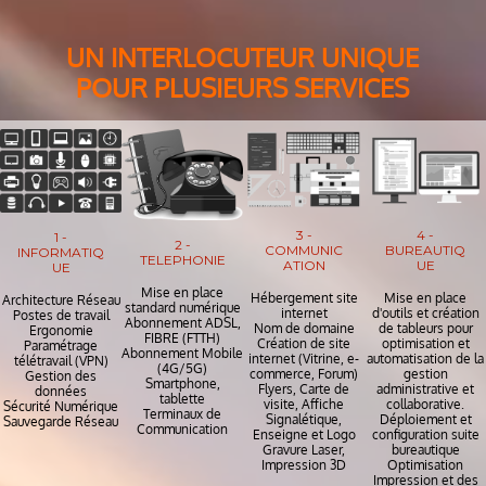
UN INTERLOCUTEUR UNIQUE
POUR PLUSIEURS SERVICES
3 -
4 -
1 -
2 -
COMMUNIC
BUREAUTIQ
INFORMATIQ
TELEPHONIE
ATION
UE
UE
Mise en place
Hébergement site
Mise en place
Architecture Réseau
standard numérique
internet
d'outils et création
Postes de travail
Abonnement ADSL,
Nom de domaine
de tableurs pour
Ergonomie
FIBRE (FTTH)
Création de site
optimisation et
Paramétrage
Abonnement Mobile
internet (Vitrine, e-
automatisation de la
télétravail (VPN)
(4G/5G)
commerce, Forum)
gestion
Gestion des
Smartphone,
Flyers, Carte de
administrative et
données
tablette
visite, Affiche
collaborative.
Sécurité Numérique
Terminaux de
Signalétique,
Déploiement et
Sauvegarde Réseau
Communication
Enseigne et Logo
configuration suite
Gravure Laser,
bureautique
Impression 3D
Optimisation
Impression et des