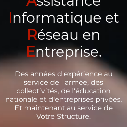
A
ssistance
I
nformatique et
R
éseau en
E
ntreprise.
Des années d'expérience au
service de l armée, des
collectivités, de l'éducation
nationale et d'entreprises privées.
Et maintenant au service de
Votre Structure.