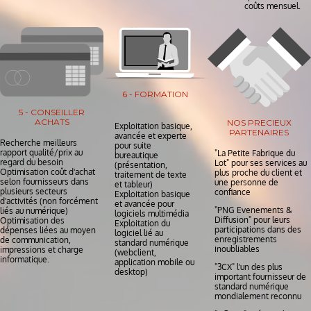
coûts mensuel.
6 - FORMATION
5 - CONSEILLER
ACHATS
NOS PRECIEUX
Exploitation basique,
PARTENAIRES
avancée et experte
Recherche meilleurs
pour suite
rapport qualité/prix au
"La Petite Fabrique du
bureautique
regard du besoin
Lot" pour ses services au
(présentation,
Optimisation coût d'achat
plus proche du client et
traitement de texte
selon fournisseurs dans
une personne de
et tableur)
plusieurs secteurs
confiance
Exploitation basique
d'activités (non forcément
et avancée pour
"PNG Evenements &
liés au numérique)
logiciels multimédia
Diffusion" pour leurs
Optimisation des
Exploitation du
participations dans des
dépenses liées au moyen
logiciel lié au
enregistrements
de communication,
standard numérique
inoubliables
impressions et charge
(webclient,
informatique.
application mobile ou
"3CX" l'un des plus
desktop)
important fournisseur de
standard numérique
mondialement reconnu